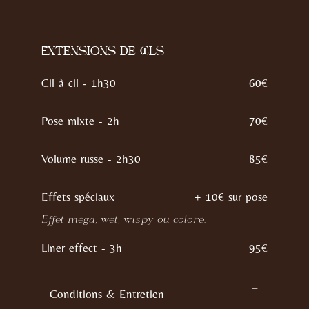
n
l
g
o
-
c
b
k
Extensions de cils
a
-
s
s
Cil à cil - 1h30
60€
k
o
e
l
t
i
Pose mixte - 2h
70€
-
d
l
i
Volume russe - 2h30
85€
g
h
t
Effets spéciaux
+ 10€ sur pose
Effet méga, wet, wispy ou coloré.
Liner effect - 3h
95€
Conditions & Entretien