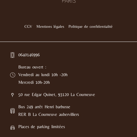
-
l
l
i
i
n
n
e
e
CGV
Mentions légales
Politique de confidentialité
0640146996
Bureau ouvert :
Vendredi au lundi 10h -20h
Mercredi 10h-20h
50 rue Edgar Quinet, 93120 La Courneuve
Bus 249 arrêt Henri barbusse
RER B La Courneuve aubervilliers
Places de parking limitées