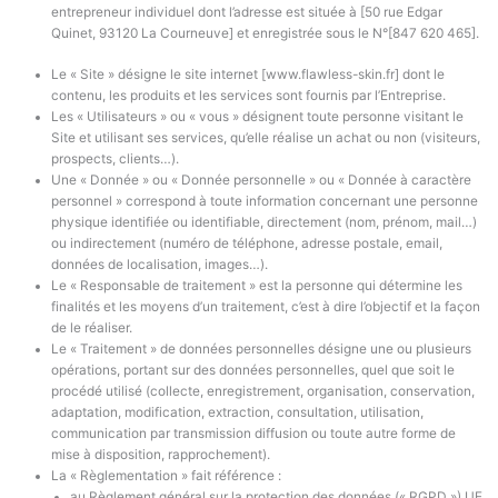
n
l
entrepreneur individuel dont l’adresse est située à [50 rue Edgar
g
o
Quinet, 93120 La Courneuve] et enregistrée sous le N°[847 620 465].
-
c
b
k
Le « Site »
désigne le site internet
[www.flawless-skin.fr]
dont le
a
-
contenu,
les produits et les services
sont fournis par
l’Entreprise.
s
s
Les « Utilisateurs » ou « vous » désignent toute personne visitant le
k
o
Site et utilisant ses services, qu’elle réalise un achat ou non (visiteurs,
e
l
prospects, clients…).
t
i
Une « Donnée » ou « Donnée personnelle » ou « Donnée à caractère
-
d
personnel » correspond à toute information concernant une personne
physique identifiée ou identifiable, directement (nom, prénom, mail…)
l
ou indirectement (numéro de téléphone, adresse postale, email,
i
données de localisation, images…).
g
Le « Responsable de traitement » est la personne qui détermine les
h
finalités et les moyens d’un traitement, c’est à dire l’objectif et la façon
t
de le réaliser.
Le « Traitement » de données personnelles désigne une ou plusieurs
opérations, portant sur des données personnelles, quel que soit le
procédé utilisé (collecte, enregistrement, organisation, conservation,
adaptation, modification, extraction, consultation, utilisation,
communication par transmission diffusion ou toute autre forme de
mise à disposition, rapprochement).
La « Règlementation » fait référence :
au Règlement général sur la protection des données (« RGPD ») UE