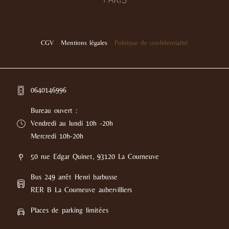
-
l
l
i
i
n
n
e
e
CGV
Mentions légales
Politique de confidentialité
0640146996
Bureau ouvert :
Vendredi au lundi 10h -20h
Mercredi 10h-20h
50 rue Edgar Quinet, 93120 La Courneuve
Bus 249 arrêt Henri barbusse
RER B La Courneuve aubervilliers
Places de parking limitées